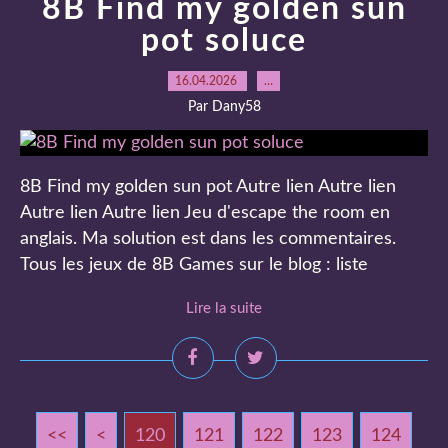
8B Find my golden sun
pot soluce
16.04.2026
…
Par Dany58
8B Find my golden sun pot Autre lien Autre lien
Autre lien Autre lien Jeu d'escape the room en
anglais. Ma solution est dans les commentaires.
Tous les jeux de 8B Games sur le blog : liste
Lire la suite
<<
<
100
110
120
121
122
123
124