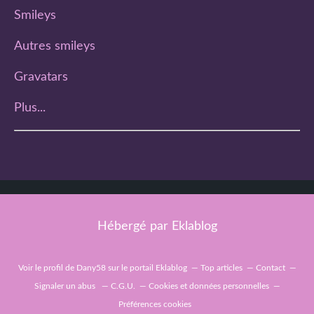
Smileys
Autres smileys
Gravatars
Plus...
Hébergé par
Eklablog
Voir le profil de
Dany58
sur le portail Eklablog
Top articles
Contact
Signaler un abus
C.G.U.
Cookies et données personnelles
Préférences cookies