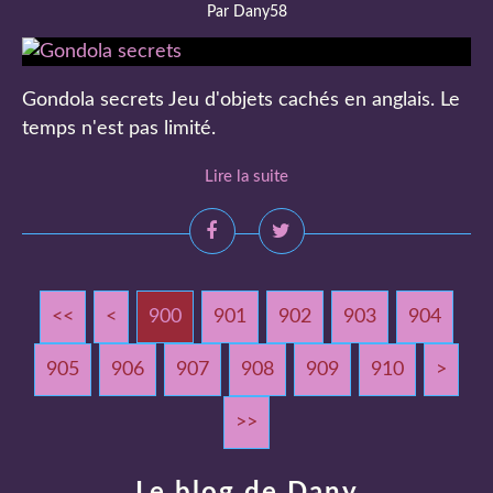
Par Dany58
Gondola secrets Jeu d'objets cachés en anglais. Le
temps n'est pas limité.
Lire la suite
<<
<
900
901
902
903
904
905
906
907
908
909
910
920
930
940
950
960
970
980
990
1000
1100
1200
1300
1400
1500
1600
1700
1800
1900
2000
2100
2200
2300
2400
2500
2600
2700
2800
2900
3000
3100
3200
3300
3400
3500
3600
3700
3800
3900
4000
4100
4200
4300
4400
4500
4600
4700
4800
4900
5000
5100
5200
5300
5400
5500
5600
5700
5800
5900
6000
6100
6200
6300
6400
6500
6600
6700
6800
6900
7000
7100
7200
7300
7400
7500
>
>>