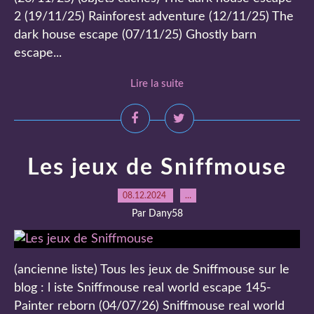
2 (19/11/25) Rainforest adventure (12/11/25) The
dark house escape (07/11/25) Ghostly barn
escape...
Lire la suite
Les jeux de Sniffmouse
08.12.2024
…
Par Dany58
(ancienne liste) Tous les jeux de Sniffmouse sur le
blog : l iste Sniffmouse real world escape 145-
Painter reborn (04/07/26) Sniffmouse real world