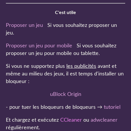
C'est utile
Proposer un jeu
Si vous souhaitez proposer un
jeu.
Proposer un jeu pour mobile
Si vous souhaitez
proposer un jeu pour mobile ou tablette.
Si vous ne supportez plus
les publicités
avant et
même au milieu des jeux, il est temps d'installer un
bloqueur :
uBlock Origin
- pour tuer les bloqueurs de bloqueurs →
tutoriel
Et chargez et exécutez
CCleaner
ou
adwcleaner
régulièrement.