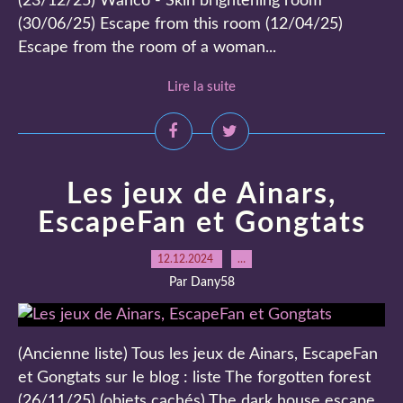
(23/12/25) Wanco - Skin brightening room
(30/06/25) Escape from this room (12/04/25)
Escape from the room of a woman...
Lire la suite
Les jeux de Ainars,
EscapeFan et Gongtats
12.12.2024
…
Par Dany58
(Ancienne liste) Tous les jeux de Ainars, EscapeFan
et Gongtats sur le blog : liste The forgotten forest
(26/11/25) (objets cachés) The dark house escape