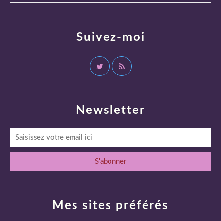
Suivez-moi
Newsletter
Mes sites préférés