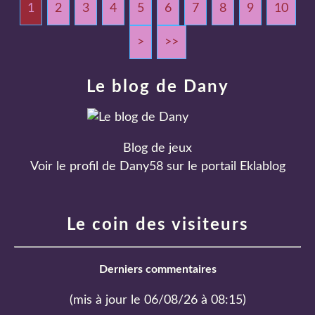
1
2
3
4
5
6
7
8
9
10
2
3
>
>>
Le blog de Dany
Blog de jeux
Voir le profil de
Dany58
sur le portail Eklablog
Le coin des visiteurs
Derniers commentaires
(mis à jour le 06/08/26 à 08:15)