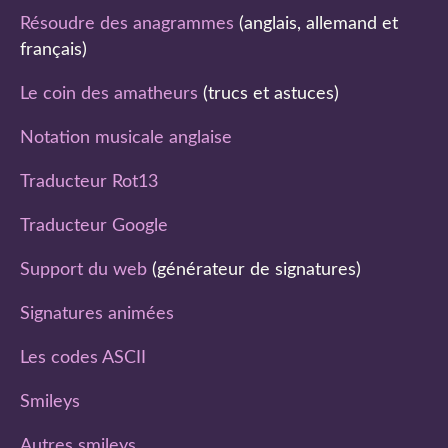
Résoudre des anagrammes
(anglais, allemand et
français)
Le coin des amatheurs
(trucs et astuces)
Notation musicale anglaise
Traducteur Rot13
Traducteur Google
Support du web
(générateur de signatures)
Signatures animées
Les codes ASCII
Smileys
Autres smileys