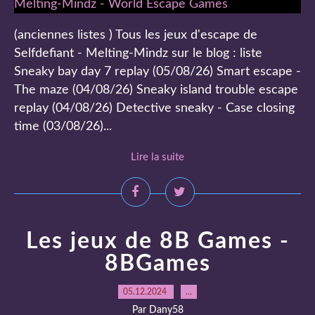
(anciennes listes ) Tous les jeux d'escape de
Selfdefiant - Melting-Mindz sur le blog : liste
Sneaky bay day 7 replay (05/08/26) Smart escape -
The maze (04/08/26) Sneaky island trouble escape
replay (04/08/26) Detective sneaky - Case closing
time (03/08/26)...
Lire la suite
Les jeux de 8B Games -
8BGames
05.12.2024
…
Par Dany58