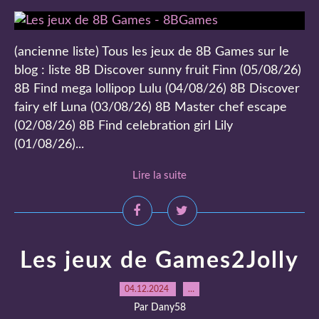
(ancienne liste) Tous les jeux de 8B Games sur le
blog : liste 8B Discover sunny fruit Finn (05/08/26)
8B Find mega lollipop Lulu (04/08/26) 8B Discover
fairy elf Luna (03/08/26) 8B Master chef escape
(02/08/26) 8B Find celebration girl Lily
(01/08/26)...
Lire la suite
Les jeux de Games2Jolly
04.12.2024
…
Par Dany58