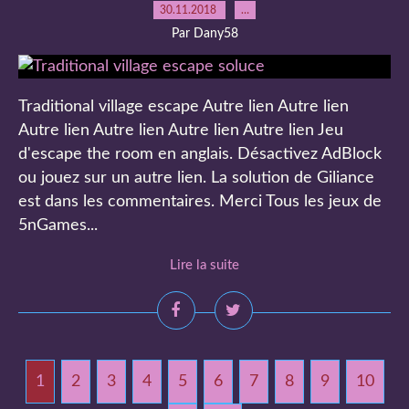
30.11.2018
…
Par Dany58
Traditional village escape Autre lien Autre lien
Autre lien Autre lien Autre lien Autre lien Jeu
d'escape the room en anglais. Désactivez AdBlock
ou jouez sur un autre lien. La solution de Giliance
est dans les commentaires. Merci Tous les jeux de
5nGames...
Lire la suite
1
2
3
4
5
6
7
8
9
10
2
3