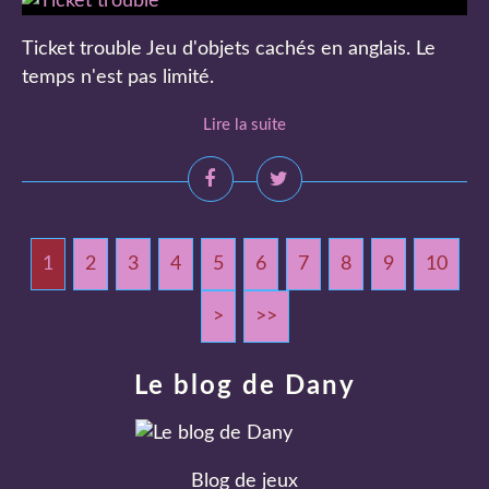
Ticket trouble Jeu d'objets cachés en anglais. Le
temps n'est pas limité.
Lire la suite
1
2
3
4
5
6
7
8
9
10
2
3
>
>>
Le blog de Dany
Blog de jeux