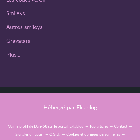
Les codes ASCII
Smileys
Autres smileys
Gravatars
Plus...
Hébergé par
Eklablog
Voir le profil de
Dany58
sur le portail Eklablog
Top articles
Contact
Signaler un abus
C.G.U.
Cookies et données personnelles