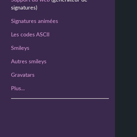
Support du web
(générateur de
signatures)
Signatures animées
Les codes ASCII
Smileys
Autres smileys
Gravatars
Plus...