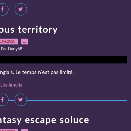
us territory
0.04.2020
…
Par Dany58
glais. Le temps n'est pas limité.
Lire la suite
ntasy escape soluce