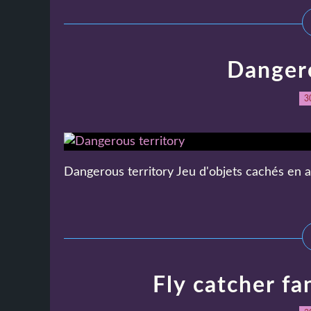
Dangero
3
Dangerous territory Jeu d'objets cachés en an
Fly catcher fa