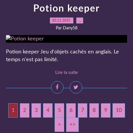
Potion keeper
30.11.2025
…
Par Dany58
Potion keeper Jeu d'objets cachés en anglais. Le
temps n'est pas limité.
Lire la suite
1
2
3
4
5
6
7
8
9
10
2
3
>
>>