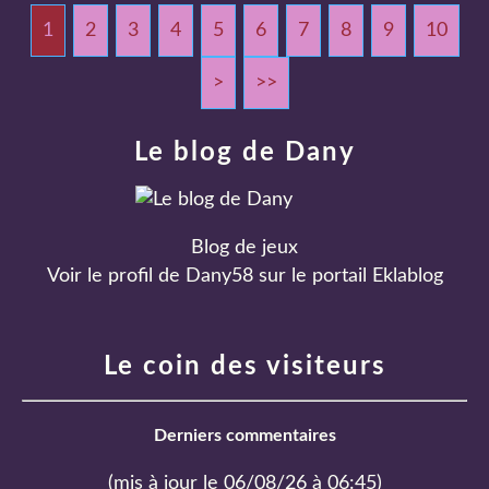
1
2
3
4
5
6
7
8
9
10
2
3
4
>
>>
Le blog de Dany
Blog de jeux
Voir le profil de
Dany58
sur le portail Eklablog
Le coin des visiteurs
Derniers commentaires
(mis à jour le 06/08/26 à 06:45)