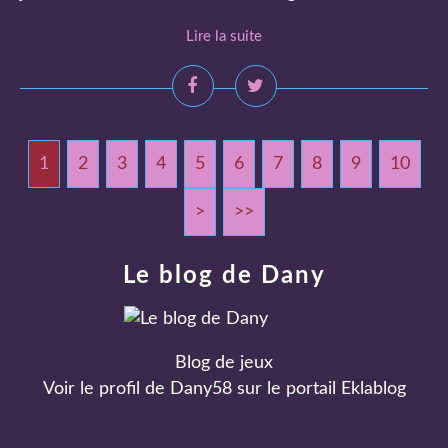
Lire la suite
1
2
3
4
5
6
7
8
9
10
2
3
4
>
>>
Le blog de Dany
Blog de jeux
Voir le profil de
Dany58
sur le portail Eklablog