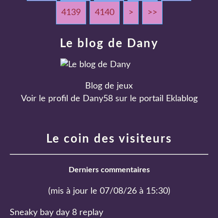
4139
4140
4150
4160
4170
4180
4190
4200
4300
4400
4500
4600
4700
4800
4900
5000
5100
5200
5300
5400
5500
5600
5700
5800
5900
6000
6100
6200
6300
6400
6500
6600
6700
6800
6900
7000
7100
7200
7300
7400
7500
>
>>
Le blog de Dany
Blog de jeux
Voir le profil de
Dany58
sur le portail Eklablog
Le coin des visiteurs
Derniers commentaires
(mis à jour le 07/08/26 à 15:30)
Sneaky bay day 8 replay