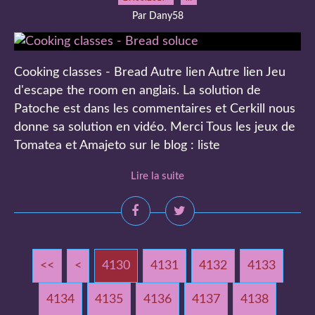
Par Dany58
Cooking classes - Bread Autre lien Autre lien Jeu
d'escape the room en anglais. La solution de
Patoche est dans les commentaires et Cerkill nous
donne sa solution en vidéo. Merci Tous les jeux de
Tomatea et Amajeto sur le blog : liste
Lire la suite
<<
<
4100
4110
4120
4130
4131
4132
4133
4134
4135
4136
4137
4138