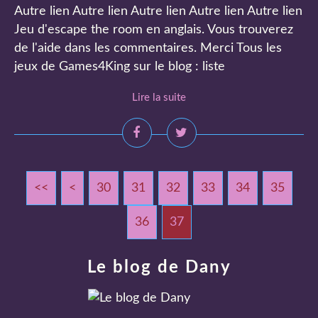
Autre lien Autre lien Autre lien Autre lien Autre lien
Jeu d'escape the room en anglais. Vous trouverez
de l'aide dans les commentaires. Merci Tous les
jeux de Games4King sur le blog : liste
Lire la suite
<<
<
10
20
30
31
32
33
34
35
36
37
Le blog de Dany