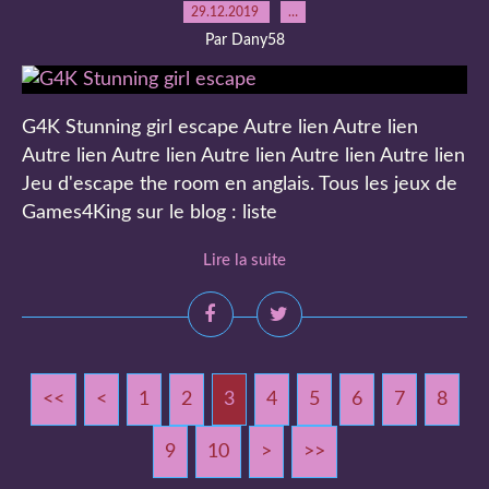
29.12.2019
…
Par Dany58
G4K Stunning girl escape Autre lien Autre lien
Autre lien Autre lien Autre lien Autre lien Autre lien
Jeu d'escape the room en anglais. Tous les jeux de
Games4King sur le blog : liste
Lire la suite
<<
<
1
2
3
4
5
6
7
8
9
10
20
30
40
>
>>