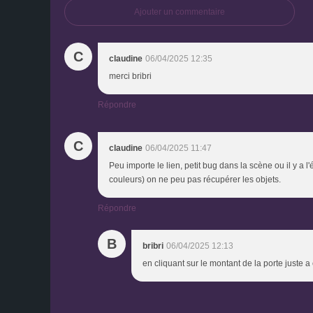
Ajouter un commentaire
C
claudine
06/04/2025 12:35
merci bribri
Répondre
C
claudine
06/04/2025 11:47
Peu importe le lien, petit bug dans la scène ou il y a 
couleurs) on ne peu pas récupérer les objets.
Répondre
B
bribri
06/04/2025 12:13
en cliquant sur le montant de la porte juste a