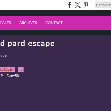
IPALES
ARCHIVES
CONTACT
ed pard escape
cape
6.04.2025
…
Par Dany58