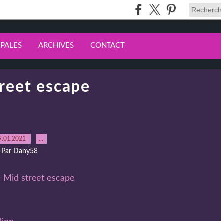
IPALES
ARCHIVES
CONTACT
reet escape
9.01.2021
…
Par Dany58