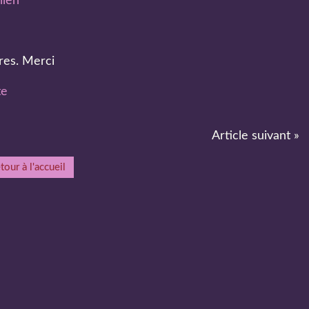
lien
ires. Merci
te
Article suivant »
tour à l'accueil