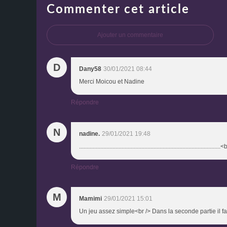
Commenter cet article
Ajouter un commentaire
D
Dany58
30/01/2021 08:44
Merci Moicou et Nadine
Répondre
N
nadine.
29/01/2021 19:48
.........................................................................
Répondre
M
Mamimi
29/01/2021 15:01
Un jeu assez simple<br /> Dans la seconde partie il fa