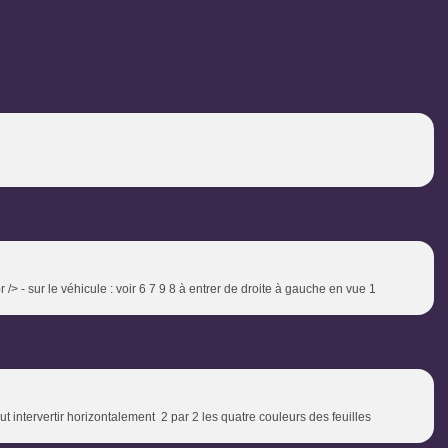
....................<br /> - sur le véhicule : voir 6 7 9 8 à entrer de droite à gauche en vue 1
ut intervertir horizontalement 2 par 2 les quatre couleurs des feuilles