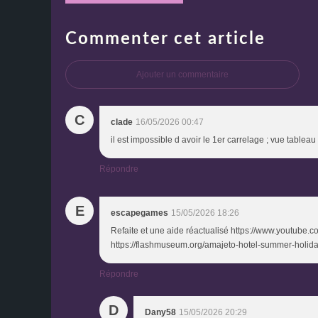
Commenter cet article
Ajouter un commentaire
C
clade
16/05/2026 00:47
il est impossible d avoir le 1er carrelage ; vue tableau
Répondre
E
escapegames
15/05/2026 18:26
Refaite et une aide réactualisé https://www.youtube
https://flashmuseum.org/amajeto-hotel-summer-holida
Répondre
D
Dany58
15/05/2026 20:29