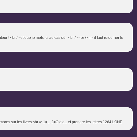
ur ! <br /> et que je mets ici au cas où : <br /> <br /> => il faut retourner le
es sur les livres:<br /> 1=L, 2=O etc... et prendre les lettres 1264 LONE