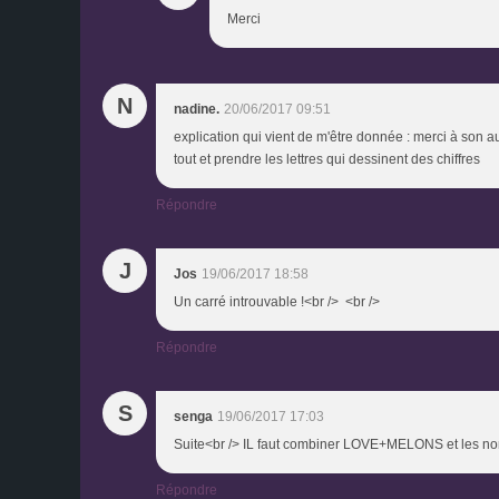
Merci
N
nadine.
20/06/2017 09:51
explication qui vient de m'être donnée : merci à son aute
tout et prendre les lettres qui dessinent des chiffres
Répondre
J
Jos
19/06/2017 18:58
Un carré introuvable !<br /> <br />
Répondre
S
senga
19/06/2017 17:03
Suite<br /> IL faut combiner LOVE+MELONS et les nombr
Répondre