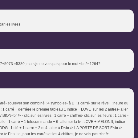
ar les livres
7+5073 =5380, mais je ne vois pas pour le mot:<br /> 1264?
rré- soulever son combiné : 4 symboles- à D : 1 carré- sur le réveil : heure du
 : 1 carré + derrière le premier tableau 1 indice + LOVE sur les 2 autres- aller
<br /> - clic sur les livres : 1 carré + chiffres- clic sur les fleurs : 1 carré -
étoile : 1 carré + 1 télécommande + 6- allumer la tv : LOVE + MELONS, indice
G : 1 clé + 1 carré + 2 et 4- aller à D<br /> LA PORTE DE SORTIE<br /> -
 /> Ensuite, pour les carrés et les 4 chiffres, je ne vois pas.<br />