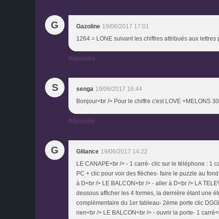
G
Gazoline
19/06/2017 17:01
1264 = LONE suivant les chiffres attribués aux lettres p
Répondre
S
senga
19/06/2017 16:44
Bonjour<br /> Pour le chiffre c'est LOVE +MELONS 30
Répondre
G
Giliance
19/06/2017 14:22
LE CANAPE<br /> - 1 carré- clic sur le téléphone : 1 ca
PC + clic pour voir des flèches- faire le puzzle au fond
à D<br /> LE BALCON<br /> - aller à D<br /> LA TELEVISION
dessous afficher les 4 formes, la dernière étant une 
complémentaire du 1er tableau- 2ème porte clic DGGDD
rien<br /> LE BALCON<br /> - ouvrir la porte- 1 carré<br