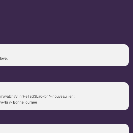
 love.
.com/watch?v=nrHeTzG3La0<br /> nouveau lien:
y/<br /> Bonne journée