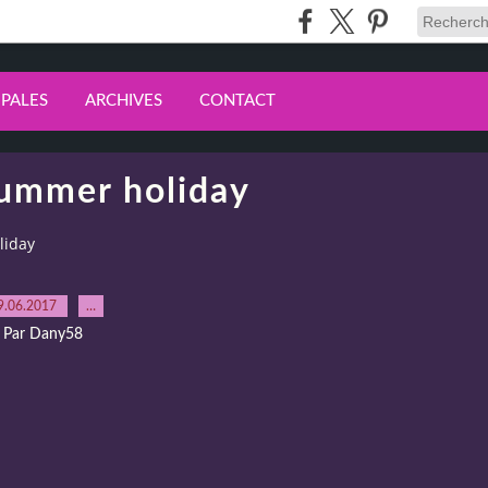
IPALES
ARCHIVES
CONTACT
Summer holiday
liday
9.06.2017
…
Par Dany58