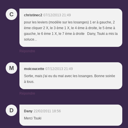
C
christinec2
07/12/2013 21:49
pour les leviers (modèle sur les losanges) 1 er à gauche, 2
ème cliquer 2 X, le 3 ème 1 X, le 4 éme à droite, le 5 ème à
gauche, le 6 ème 1 X, le 7 ème à droite Dany, Tsuki a mis la
soluce...
Répondre
M
moicoucette
07/12/2013 21:49
Sortie, mais j'ai eu du mal avec les losanges. Bonne soirée
à tous.
Répondre
D
Dany
22/02/2011 18:56
Merci Tsuki