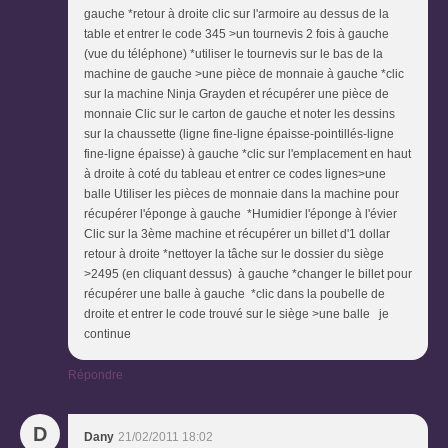
gauche *retour à droite clic sur l'armoire au dessus de la
table et entrer le code 345 >un tournevis 2 fois à gauche
(vue du téléphone) *utiliser le tournevis sur le bas de la
machine de gauche >une pièce de monnaie à gauche *clic
sur la machine Ninja Grayden et récupérer une pièce de
monnaie Clic sur le carton de gauche et noter les dessins
sur la chaussette (ligne fine-ligne épaisse-pointillés-ligne
fine-ligne épaisse) à gauche *clic sur l'emplacement en haut
à droite à coté du tableau et entrer ce codes lignes>une
balle Utiliser les pièces de monnaie dans la machine pour
récupérer l'éponge à gauche *Humidier l'éponge à l'évier
Clic sur la 3ème machine et récupérer un billet d'1 dollar
retour à droite *nettoyer la tâche sur le dossier du siège
>2495 (en cliquant dessus) à gauche *changer le billet pour
récupérer une balle à gauche *clic dans la poubelle de
droite et entrer le code trouvé sur le siège >une balle je
continue
Répondre
D
Dany
21/02/2011 18:02