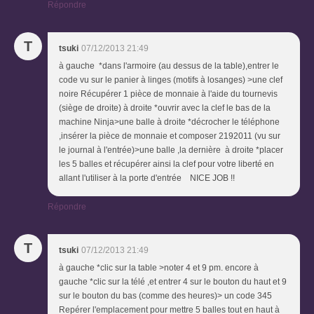
Répondre
T
tsuki
07/12/2013 21:49
à gauche *dans l'armoire (au dessus de la table),entrer le
code vu sur le panier à linges (motifs à losanges) >une clef
noire Récupérer 1 pièce de monnaie à l'aide du tournevis
(siège de droite) à droite *ouvrir avec la clef le bas de la
machine Ninja>une balle à droite *décrocher le téléphone
,insérer la pièce de monnaie et composer 2192011 (vu sur
le journal à l'entrée)>une balle ,la dernière à droite *placer
les 5 balles et récupérer ainsi la clef pour votre liberté en
allant l'utiliser à la porte d'entrée NICE JOB !!
Répondre
T
tsuki
07/12/2013 21:49
à gauche *clic sur la table >noter 4 et 9 pm. encore à
gauche *clic sur la télé ,et entrer 4 sur le bouton du haut et 9
sur le bouton du bas (comme des heures)> un code 345
Repérer l'emplacement pour mettre 5 balles tout en haut à