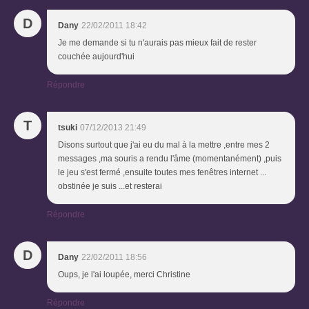
D
Dany
22/02/2011 18:42
Je me demande si tu n'aurais pas mieux fait de rester
couchée aujourd'hui
Répondre
T
tsuki
07/12/2013 21:49
Disons surtout que j'ai eu du mal à la mettre ,entre mes 2
messages ,ma souris a rendu l'âme (momentanément) ,puis
le jeu s'est fermé ,ensuite toutes mes fenêtres internet ...
obstinée je suis ...et resterai
Répondre
D
Dany
22/02/2011 18:56
Oups, je l'ai loupée, merci Christine
Répondre