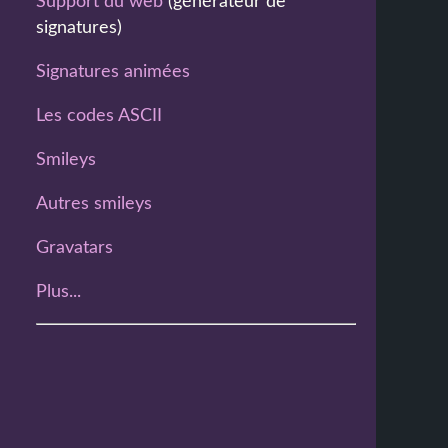
Support du web
(générateur de
signatures)
Signatures animées
Les codes ASCII
Smileys
Autres smileys
Gravatars
Plus...