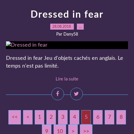
Dressed in fear
28.08.2018
…
Par Dany58
Dressed in fear Jeu d'objets cachés en anglais. Le
temps n'est pas limité.
Lire la suite
<<
<
1
2
3
4
5
6
7
8
9
10
20
30
>
>>