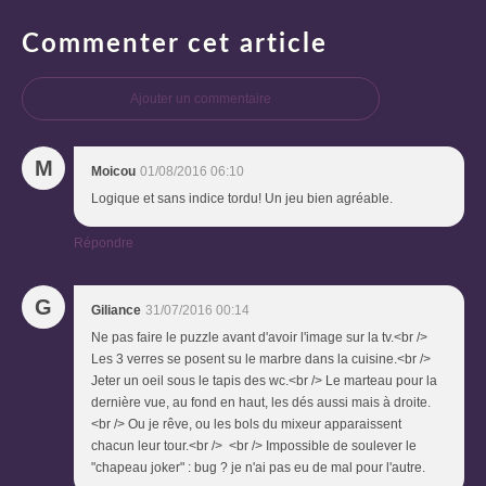
Commenter cet article
Ajouter un commentaire
M
Moicou
01/08/2016 06:10
Logique et sans indice tordu! Un jeu bien agréable.
Répondre
G
Giliance
31/07/2016 00:14
Ne pas faire le puzzle avant d'avoir l'image sur la tv.<br />
Les 3 verres se posent su le marbre dans la cuisine.<br />
Jeter un oeil sous le tapis des wc.<br /> Le marteau pour la
dernière vue, au fond en haut, les dés aussi mais à droite.
<br /> Ou je rêve, ou les bols du mixeur apparaissent
chacun leur tour.<br /> <br /> Impossible de soulever le
"chapeau joker" : bug ? je n'ai pas eu de mal pour l'autre.