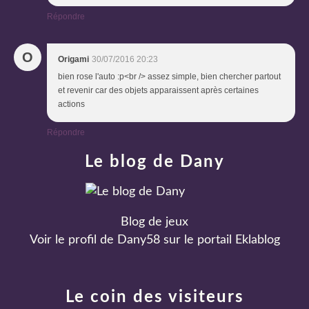
Répondre
O
Origami
30/07/2016 20:23
bien rose l'auto :p<br /> assez simple, bien chercher partout
et revenir car des objets apparaissent après certaines
actions
Répondre
Le blog de Dany
Blog de jeux
Voir le profil de
Dany58
sur le portail Eklablog
Le coin des visiteurs