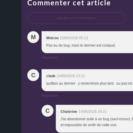
Commenter cet article
Ajouter un commentaire
M
Moicou
15/06/2026 05:13
Pas eu de bug, mais le dernier est costaud.
Répondre
C
clade
14/06/2026 13:22
quittais au dernier . y reviendrais plus tard . ou pas lol.
Répondre
C
Chaterine
14/06/2026 18:21
J'ai abandonné suite à un bug (sauf erreur) J
et impossible de sortir de cette vue.