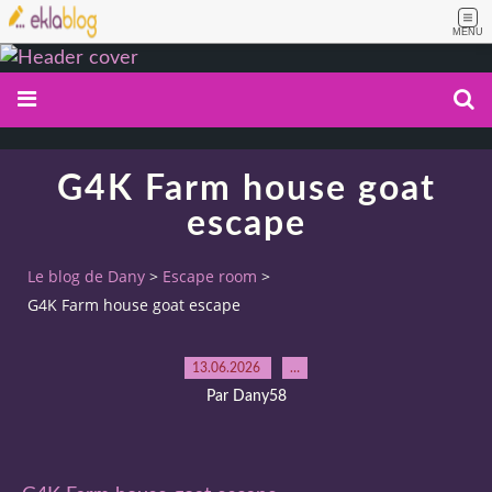
MENU
G4K Farm house goat
escape
Le blog de Dany
>
Escape room
>
G4K Farm house goat escape
13.06.2026
…
Par Dany58