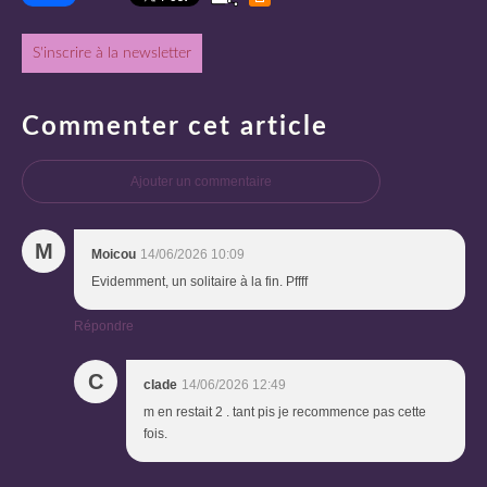
S'inscrire à la newsletter
Commenter cet article
Ajouter un commentaire
M
Moicou
14/06/2026 10:09
Evidemment, un solitaire à la fin. Pffff
Répondre
C
clade
14/06/2026 12:49
m en restait 2 . tant pis je recommence pas cette
fois.