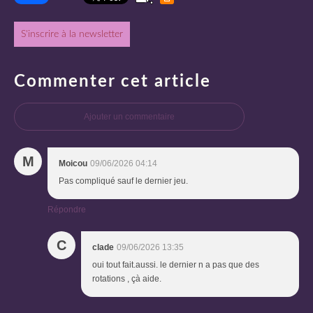
S'inscrire à la newsletter
Commenter cet article
Ajouter un commentaire
M
Moicou
09/06/2026 04:14
Pas compliqué sauf le dernier jeu.
Répondre
C
clade
09/06/2026 13:35
oui tout fait.aussi. le dernier n a pas que des
rotations , çà aide.