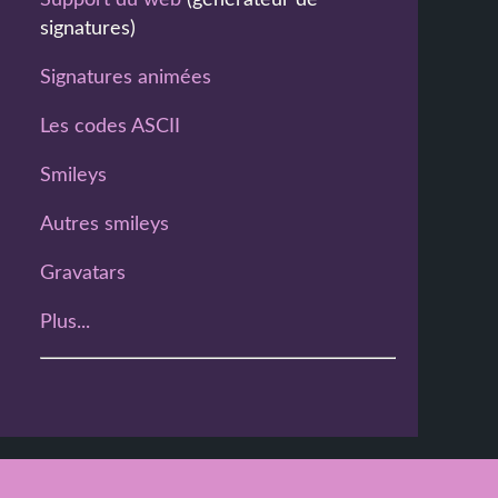
Support du web
(générateur de
signatures)
Signatures animées
Les codes ASCII
Smileys
Autres smileys
Gravatars
Plus...