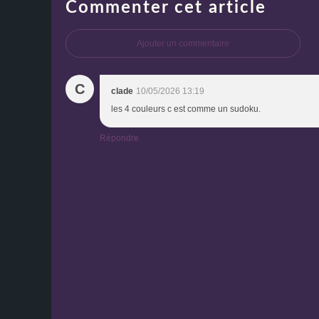
Commenter cet article
Ajouter un commentaire
C
clade
10/05/2026 13:19
les 4 couleurs c est comme un sudoku.
Répondre