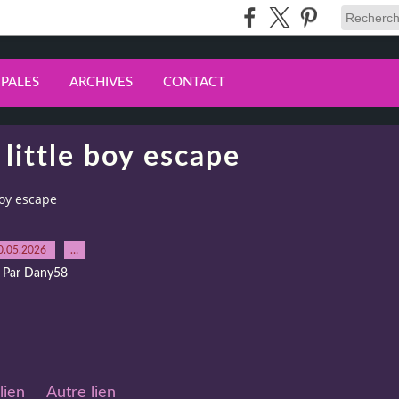
IPALES
ARCHIVES
CONTACT
little boy escape
boy escape
0.05.2026
…
Par Dany58
lien
Autre lien