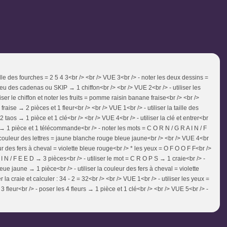
ille des fourches = 2 5 4 3<br /> <br /> VUE 3<br /> - noter les deux dessins =
 jeu des cadenas ou SKIP → 1 chiffon<br /> <br /> VUE 2<br /> - utiliser les
ser le chiffon et noter les fruits = pomme raisin banane fraise<br /> <br />
raise → 2 pièces et 1 fleur<br /> <br /> VUE 1<br /> - utiliser la taille des
2 taos → 1 pièce et 1 clé<br /> <br /> VUE 4<br /> - utiliser la clé et entrer<br
 → 1 pièce et 1 télécommande<br /> - noter les mots = C O R N / G R A I N / F
a couleur des lettres = jaune blanche rouge bleue jaune<br /> <br /> VUE 4<br
eur des fers à cheval = violette bleue rouge<br /> * les yeux = O F O O F F<br />
 I N / F E E D → 3 pièces<br /> - utiliser le mot = C R O P S → 1 craie<br /> -
eue jaune → 1 pièce<br /> - utiliser la couleur des fers à cheval = violette
 la craie et calculer : 34 - 2 = 32<br /> <br /> VUE 1<br /> - utiliser les yeux =
 3 fleur<br /> - poser les 4 fleurs → 1 pièce et 1 clé<br /> <br /> VUE 5<br /> -