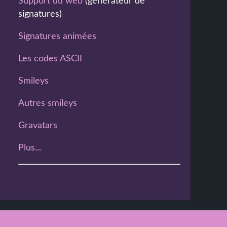
Support du web
(générateur de
signatures)
Signatures animées
Les codes ASCII
Smileys
Autres smileys
Gravatars
Plus...