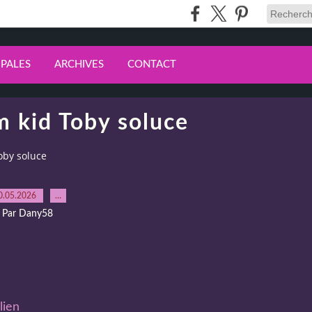
IPALES
ARCHIVES
CONTACT
m kid Toby soluce
oby soluce
0.05.2026
…
Par Dany58
lien