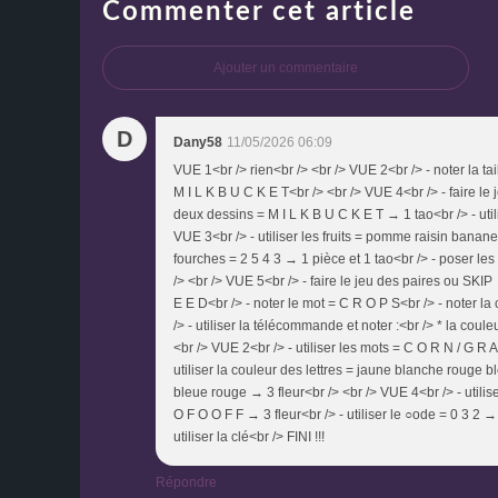
Commenter cet article
Ajouter un commentaire
D
Dany58
11/05/2026 06:09
VUE 1<br /> rien<br /> <br /> VUE 2<br /> - noter la ta
M I L K B U C K E T<br /> <br /> VUE 4<br /> - faire le
deux dessins = M I L K B U C K E T → 1 tao<br /> - utili
VUE 3<br /> - utiliser les fruits = pomme raisin banane f
fourches = 2 5 4 3 → 1 pièce et 1 tao<br /> - poser les 
/> <br /> VUE 5<br /> - faire le jeu des paires ou SKIP
E E D<br /> - noter le mot = C R O P S<br /> - noter l
/> - utiliser la télécommande et noter :<br /> * la coul
<br /> VUE 2<br /> - utiliser les mots = C O R N / G R A
utiliser la couleur des lettres = jaune blanche rouge bl
bleue rouge → 3 fleur<br /> <br /> VUE 4<br /> - utiliser
O F O O F F → 3 fleur<br /> - utiliser le ○ode = 0 3 2 →
utiliser la clé<br /> FINI !!!
Répondre