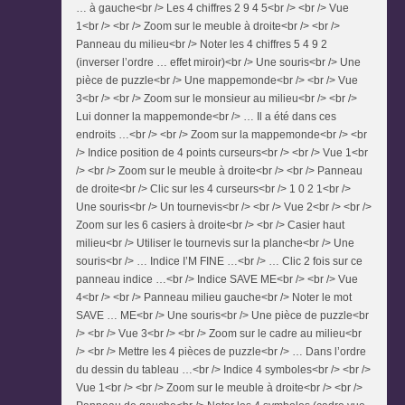
… à gauche<br /> Les 4 chiffres 2 9 4 5<br /> <br /> Vue
1<br /> <br /> Zoom sur le meuble à droite<br /> <br />
Panneau du milieu<br /> Noter les 4 chiffres 5 4 9 2
(inverser l’ordre … effet miroir)<br /> Une souris<br /> Une
pièce de puzzle<br /> Une mappemonde<br /> <br /> Vue
3<br /> <br /> Zoom sur le monsieur au milieu<br /> <br />
Lui donner la mappemonde<br /> … Il a été dans ces
endroits …<br /> <br /> Zoom sur la mappemonde<br /> <br
/> Indice position de 4 points curseurs<br /> <br /> Vue 1<br
/> <br /> Zoom sur le meuble à droite<br /> <br /> Panneau
de droite<br /> Clic sur les 4 curseurs<br /> 1 0 2 1<br />
Une souris<br /> Un tournevis<br /> <br /> Vue 2<br /> <br />
Zoom sur les 6 casiers à droite<br /> <br /> Casier haut
milieu<br /> Utiliser le tournevis sur la planche<br /> Une
souris<br /> … Indice I’M FINE …<br /> … Clic 2 fois sur ce
panneau indice …<br /> Indice SAVE ME<br /> <br /> Vue
4<br /> <br /> Panneau milieu gauche<br /> Noter le mot
SAVE … ME<br /> Une souris<br /> Une pièce de puzzle<br
/> <br /> Vue 3<br /> <br /> Zoom sur le cadre au milieu<br
/> <br /> Mettre les 4 pièces de puzzle<br /> … Dans l’ordre
du dessin du tableau …<br /> Indice 4 symboles<br /> <br />
Vue 1<br /> <br /> Zoom sur le meuble à droite<br /> <br />