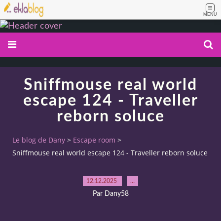
MENU
Sniffmouse real world
escape 124 - Traveller
reborn soluce
Le blog de Dany
>
Escape room
>
Sniffmouse real world escape 124 - Traveller reborn soluce
12.12.2025
…
Par Dany58