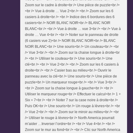
Zoom sur le cadre à droite<br /> Une pièce de puzzle<br />
<br /> Vue à droite … Vue 2<br /> <br /> Zoom sur les 6
casiers à droite<br /> <br /> Indice des 6 bordures des 6
casiers<br /> NOIR BLANC NOIR<br /> BLANC NOIR
BLANC<br /> <br /> Vue à droite … vue 3<br /> <br /> Vue à
droite … Vue 4<br /> <br /> Noter sur le panneau de droite
(6 casiers vue 2)<br /> NOIR BLANC NOIR<br /> BLANC
NOIR BLANC<br /> Une souris<br /> Un couteau<br /> <br
/> Vue 3<br /> <br /> Zoom sur la chaise longue à droite<br
/> <br /> Utiliser le couteau<br /> Une souris<br /> Une
clé<br /> <br /> Vue 2<br /> <br /> Zoom sur les 6 casiers à
droite<br /> <br /> Casier bas au milieu<br /> Ouvrir le
panneau avec la clé<br /> Une souris<br /> Une pièce de
puzzle<br /> Un marqueur rouge<br /> <br /> Vue 3<br />
<br /> Zoom sur la chaise longue à gauche<br /> <br />
Utiliser le marqueur rouge<br /> Effectuer le calcul<br /> 1 +
Six = 7<br /> <br /> Noter 7 sur la case noire à droite<br />
Puis OK<br /> Une souris<br /> Un rouge à lèvres<br /> <br
/> Vue 2<br /> <br /> Zoom sur le miroir au milieu<br /> <br
/> Utiliser le rouge à lèvres<br /> North America pourrait
m’aider …Inverser l’ordre<br /> <br /> Vue 4<br /> <br />
Zoom sur le mur au fond<br /> <br /> Clic sur North America