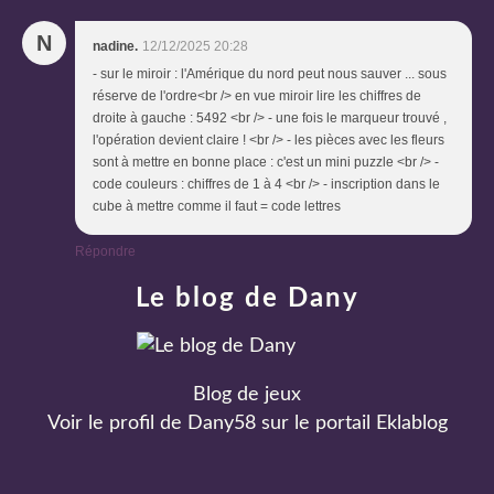
N
nadine.
12/12/2025 20:28
- sur le miroir : l'Amérique du nord peut nous sauver ... sous
réserve de l'ordre<br /> en vue miroir lire les chiffres de
droite à gauche : 5492 <br /> - une fois le marqueur trouvé ,
l'opération devient claire ! <br /> - les pièces avec les fleurs
sont à mettre en bonne place : c'est un mini puzzle <br /> -
code couleurs : chiffres de 1 à 4 <br /> - inscription dans le
cube à mettre comme il faut = code lettres
Répondre
Le blog de Dany
Blog de jeux
Voir le profil de
Dany58
sur le portail Eklablog