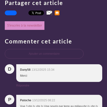
Partager cet article
S'inscrire à la newsletter
Commenter cet article
Ajouter un commentaire
D
Dany58
13/12/2025 15:34
Merci
Répondre
P
Patoche
13/12/2025 08:22
Vue 1<br /> <br /> Une souris par terre au milieu<br /> <br />