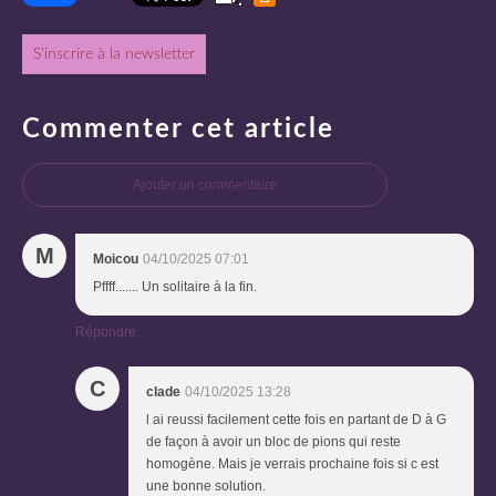
S'inscrire à la newsletter
Commenter cet article
Ajouter un commentaire
M
Moicou
04/10/2025 07:01
Pffff....... Un solitaire à la fin.
Répondre
C
clade
04/10/2025 13:28
l ai reussi facilement cette fois en partant de D à G
de façon à avoir un bloc de pions qui reste
homogène. Mais je verrais prochaine fois si c est
une bonne solution.