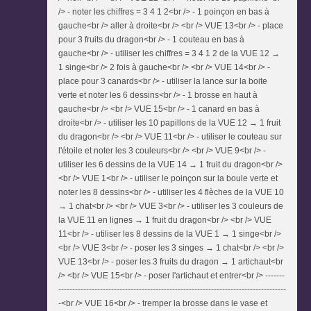
/> - noter les chiffres = 3 4 1 2<br /> - 1 poinçon en bas à
gauche<br /> aller à droite<br /> <br /> VUE 13<br /> - place
pour 3 fruits du dragon<br /> - 1 couteau en bas à
gauche<br /> - utiliser les chiffres = 3 4 1 2 de la VUE 12 →
1 singe<br /> 2 fois à gauche<br /> <br /> VUE 14<br /> -
place pour 3 canards<br /> - utiliser la lance sur la boite
verte et noter les 6 dessins<br /> - 1 brosse en haut à
gauche<br /> <br /> VUE 15<br /> - 1 canard en bas à
droite<br /> - utiliser les 10 papillons de la VUE 12 → 1 fruit
du dragon<br /> <br /> VUE 11<br /> - utiliser le couteau sur
l'étoile et noter les 3 couleurs<br /> <br /> VUE 9<br /> -
utiliser les 6 dessins de la VUE 14 → 1 fruit du dragon<br />
<br /> VUE 1<br /> - utiliser le poinçon sur la boule verte et
noter les 8 dessins<br /> - utiliser les 4 flèches de la VUE 10
→ 1 chat<br /> <br /> VUE 3<br /> - utiliser les 3 couleurs de
la VUE 11 en lignes → 1 fruit du dragon<br /> <br /> VUE
11<br /> - utiliser les 8 dessins de la VUE 1 → 1 singe<br />
<br /> VUE 3<br /> - poser les 3 singes → 1 chat<br /> <br />
VUE 13<br /> - poser les 3 fruits du dragon → 1 artichaut<br
/> <br /> VUE 15<br /> - poser l'artichaut et entrer<br /> -------
----------------------------------------------------------------------------------
-<br /> VUE 16<br /> - tremper la brosse dans le vase et