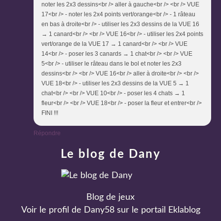
noter les 2x3 dessins<br /> aller à gauche<br /> <br /> VUE
17<br /> - noter les 2x4 points vert/orange<br /> - 1 râteau
en bas à droite<br /> - utiliser les 2x3 dessins de la VUE 16
→ 1 canard<br /> <br /> VUE 16<br /> - utiliser les 2x4 points
vert/orange de la VUE 17 → 1 canard<br /> <br /> VUE
14<br /> - poser les 3 canards → 1 chat<br /> <br /> VUE
5<br /> - utiliser le râteau dans le bol et noter les 2x3
dessins<br /> <br /> VUE 16<br /> aller à droite<br /> <br />
VUE 18<br /> - utiliser les 2x3 dessins de la VUE 5 → 1
chat<br /> <br /> VUE 10<br /> - poser les 4 chats → 1
fleur<br /> <br /> VUE 18<br /> - poser la fleur et entrer<br />
FINI !!!
Répondre
Le blog de Dany
Blog de jeux
Voir le profil de
Dany58
sur le portail Eklablog