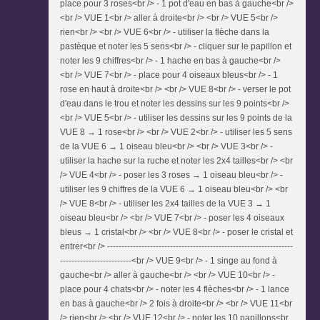
place pour 3 roses<br /> - 1 pot d'eau en bas à gauche<br />
<br /> VUE 1<br /> aller à droite<br /> <br /> VUE 5<br />
rien<br /> <br /> VUE 6<br /> - utiliser la flèche dans la
pastèque et noter les 5 sens<br /> - cliquer sur le papillon et
noter les 9 chiffres<br /> - 1 hache en bas à gauche<br />
<br /> VUE 7<br /> - place pour 4 oiseaux bleus<br /> - 1
rose en haut à droite<br /> <br /> VUE 8<br /> - verser le pot
d'eau dans le trou et noter les dessins sur les 9 points<br />
<br /> VUE 5<br /> - utiliser les dessins sur les 9 points de la
VUE 8 → 1 rose<br /> <br /> VUE 2<br /> - utiliser les 5 sens
de la VUE 6 → 1 oiseau bleu<br /> <br /> VUE 3<br /> -
utiliser la hache sur la ruche et noter les 2x4 tailles<br /> <br
/> VUE 4<br /> - poser les 3 roses → 1 oiseau bleu<br /> -
utiliser les 9 chiffres de la VUE 6 → 1 oiseau bleu<br /> <br
/> VUE 8<br /> - utiliser les 2x4 tailles de la VUE 3 → 1
oiseau bleu<br /> <br /> VUE 7<br /> - poser les 4 oiseaux
bleus → 1 cristal<br /> <br /> VUE 8<br /> - poser le cristal et
entrer<br /> -----------------------------------------------------------------
-------------------------<br /> VUE 9<br /> - 1 singe au fond à
gauche<br /> aller à gauche<br /> <br /> VUE 10<br /> -
place pour 4 chats<br /> - noter les 4 flèches<br /> - 1 lance
en bas à gauche<br /> 2 fois à droite<br /> <br /> VUE 11<br
/> rien<br /> <br /> VUE 12<br /> - noter les 10 papillons<br