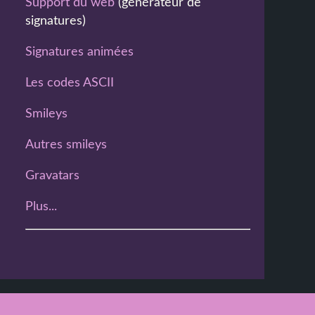
Support du web
(générateur de
signatures)
Signatures animées
Les codes ASCII
Smileys
Autres smileys
Gravatars
Plus...