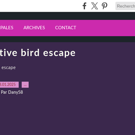
IPALES
ARCHIVES
CONTACT
ive bird escape
d escape
3.01.2025
…
Par Dany58